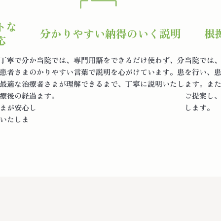
トな
分かりやすい
納得のいく説明
根
応
丁寧で分か
当院では、専門用語をできるだけ使わず、分
当院では
患者さまの
かりやすい言葉で説明を心がけています。患
を行い、
最適な治療
者さまが理解できるまで、丁寧に説明いたし
ます。ま
療後の経過
ます。
ご提案し
まが安心し
します。
いたしま