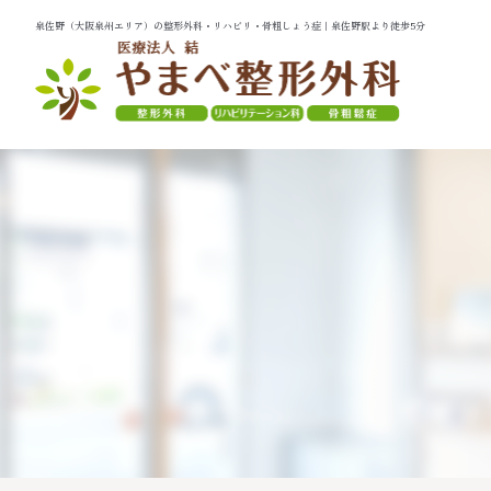
泉佐野（大阪泉州エリア）の整形外科・リハビリ・骨粗しょう症｜泉佐野駅より徒歩5分