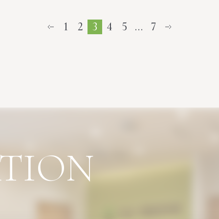
1
2
3
4
5
…
7
ATION