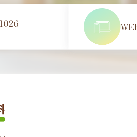
 1026
WE