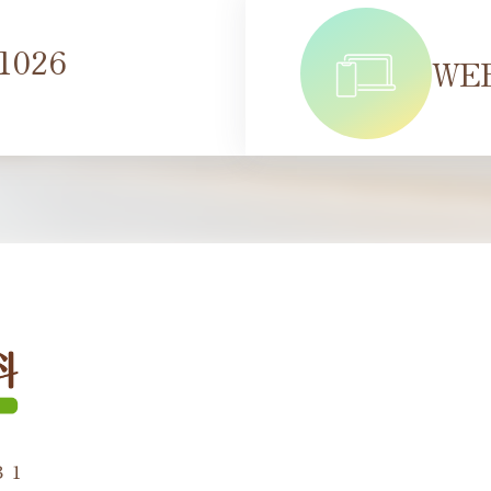
 1026
WE
３１