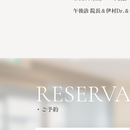
午後診 院長＆伊村Dr.＆
RESERV
・ご予約